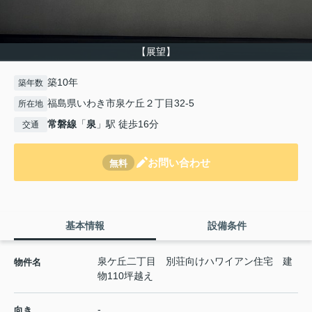
【展望】
築10年
築年数
福島県いわき市泉ケ丘２丁目32-5
所在地
常磐線
「
泉
」駅 徒歩16分
交通
お問い合わせ
無料
基本情報
設備条件
泉ケ丘二丁目 別荘向けハワイアン住宅 建
物件名
物110坪越え
-
向き