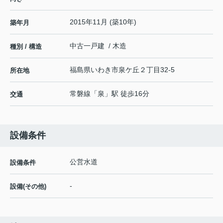
2015年11月 (築10年)
築年月
中古一戸建 / 木造
種別 / 構造
福島県
いわき市
泉ケ丘
２丁目32-5
所在地
常磐線
「
泉
」駅 徒歩16分
交通
設備条件
公営水道
設備条件
-
設備(その他)