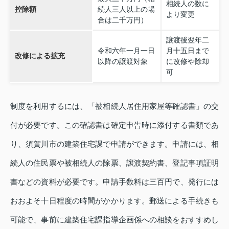
相続人の数に
控除額
続人三人以上の場
より変更
合は二千万円）
譲渡後翌年二
令和六年一月一日
月十五日まで
改修による拡充
以降の譲渡対象
に改修や除却
可
制度を利用するには、「被相続人居住用家屋等確認書」の交
付が必要です。この確認書は確定申告時に添付する書類であ
り、須賀川市の建築住宅課で申請ができます。申請には、相
続人の住民票や被相続人の除票、譲渡契約書、登記事項証明
書などの資料が必要です。申請手数料は三百円で、発行には
おおよそ十日程度の時間がかかります。郵送による手続きも
可能で、事前に建築住宅課指導企画係への相談をおすすめし