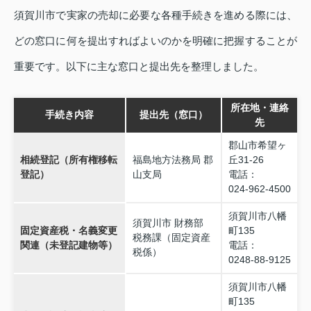
須賀川市で実家の売却に必要な各種手続きを進める際には、
どの窓口に何を提出すればよいのかを明確に把握することが
重要です。以下に主な窓口と提出先を整理しました。
所在地・連絡
手続き内容
提出先（窓口）
先
郡山市希望ヶ
相続登記（所有権移転
福島地方法務局 郡
丘31‑26
登記）
山支局
電話：
024‑962‑4500
須賀川市八幡
須賀川市 財務部
固定資産税・名義変更
町135
税務課（固定資産
関連（未登記建物等）
電話：
税係）
0248‑88‑9125
須賀川市八幡
町135