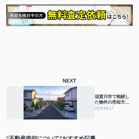
NEXT
須賀川市で相続し
た物件の売却方法
は？手続きや流れ
2026.02.17
を具体的に紹介
”不動産売却について”おすすめ記事