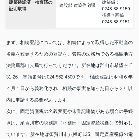
建築確認済・検査済の
建築係：
建設部 建築住宅課
証明取得
0248‑88‑9150
指導企画係：
0248‑88‑9151
まず、相続登記については、相続によって取得した不動産の
名義を変更するための登記を、管轄の法務局である福島地方
法務局郡山支局で行ってください。所在地は郡山市希望ヶ丘
31‑26、電話番号は024‑962‑4500です。相続登記は令和６年
４月１日から義務化され、相続の事実を知った日から３年以
内に申請する必要があります。
次に、固定資産税の名義変更や未登記建物がある場合の手続
きは、須賀川市の税務課（財務部・固定資産税係）で対応し
ています。所在地は須賀川市八幡町135、固定資産税係の電