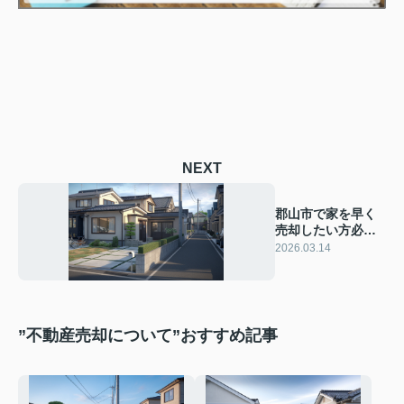
NEXT
郡山市で家を早く
売却したい方必
見！売却の流れや
2026.03.14
準備のコツを紹介
”不動産売却について”おすすめ記事