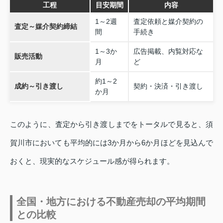
工程
目安期間
内容
1～2週
査定依頼と媒介契約の
査定～媒介契約締結
間
手続き
1～3か
広告掲載、内覧対応な
販売活動
月
ど
約1～2
成約～引き渡し
契約・決済・引き渡し
か月
このように、査定から引き渡しまでをトータルで見ると、須
賀川市においても平均的には3か月から6か月ほどを見込んで
おくと、現実的なスケジュール感が得られます。
全国・地方における不動産売却の平均期間
との比較