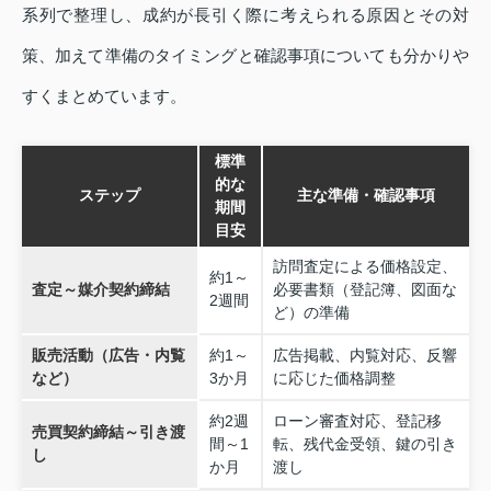
系列で整理し、成約が長引く際に考えられる原因とその対
策、加えて準備のタイミングと確認事項についても分かりや
すくまとめています。
標準
的な
ステップ
主な準備・確認事項
期間
目安
訪問査定による価格設定、
約1～
査定～媒介契約締結
必要書類（登記簿、図面な
2週間
ど）の準備
販売活動（広告・内覧
約1～
広告掲載、内覧対応、反響
など）
3か月
に応じた価格調整
約2週
ローン審査対応、登記移
売買契約締結～引き渡
間～1
転、残代金受領、鍵の引き
し
か月
渡し