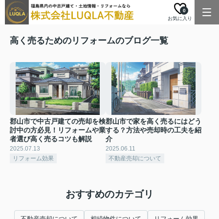
0
お気に入り
高く売るためのリフォームのブログ一覧
郡山市で中古戸建ての売却を検
郡山市で家を高く売るにはどう
討中の方必見！リフォームや業
する？方法や売却時の工夫を紹
者選び高く売るコツも解説
介
2025.07.13
2025.06.11
リフォーム効果
不動産売却について
おすすめのカテゴリ
不動産売却について
相続物件について
リフォーム効果