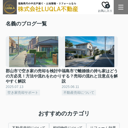
0
お気に入り
名義のブログ一覧
郡山市で空き家の売却を検討中
福島市で離婚後の持ち家はどう
の方必見！方法や流れをわかり
する？売却の流れと注意点を解
やすく解説
説
2025.07.13
2025.06.11
空き家売却サポート
不動産売却について
おすすめのカテゴリ
不動産売却について
相続物件について
リフォーム効果