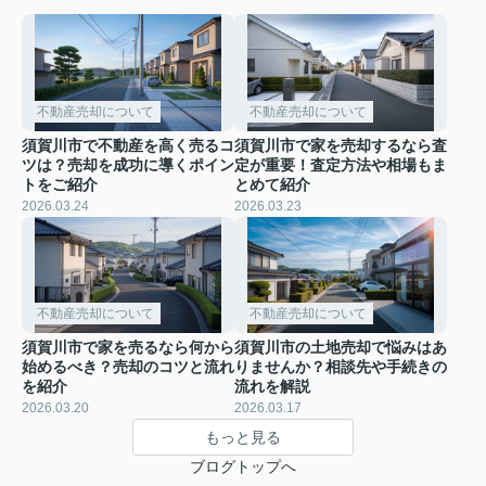
不動産売却について
不動産売却について
須賀川市で不動産を高く売るコ
須賀川市で家を売却するなら査
ツは？売却を成功に導くポイン
定が重要！査定方法や相場もま
トをご紹介
とめて紹介
2026.03.24
2026.03.23
不動産売却について
不動産売却について
須賀川市で家を売るなら何から
須賀川市の土地売却で悩みはあ
始めるべき？売却のコツと流れ
りませんか？相談先や手続きの
を紹介
流れを解説
2026.03.20
2026.03.17
もっと見る
ブログトップへ