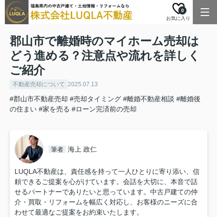
0
お気に入り
郡山市で離婚時のマイホーム売却は
どう進める？注意点や流れを詳しく
ご紹介
不動産売却について
2025.07.13
#郡山市不動産売却
#売却タイミング
#離婚不動産相談
#離婚後
の住まい
#家を売る
#ローン完済前の売却
海上 政仁
筆者
LUQLA不動産は、責任感を持って一人ひとりに寄り添い、信
頼できるご提案を心がけています。会話を大切に、本音で話
せるパートナーでありたいと思っています。中古戸建ての仲
介・買取・リフォームを幅広く対応し、お客様のニーズに合
わせて最適なご提案をお約束いたします。