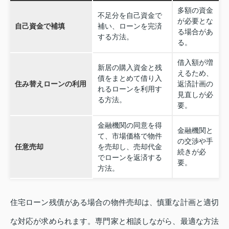
多額の資金
不足分を自己資金で
が必要とな
自己資金で補填
補い、ローンを完済
る場合があ
する方法。
る。
借入額が増
新居の購入資金と残
えるため、
債をまとめて借り入
住み替えローンの利用
返済計画の
れるローンを利用す
見直しが必
る方法。
要。
金融機関の同意を得
金融機関と
て、市場価格で物件
の交渉や手
任意売却
を売却し、売却代金
続きが必
でローンを返済する
要。
方法。
住宅ローン残債がある場合の物件売却は、慎重な計画と適切
な対応が求められます。専門家と相談しながら、最適な方法