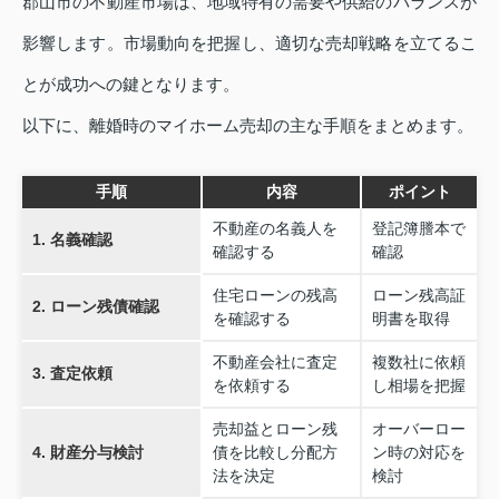
郡山市の不動産市場は、地域特有の需要や供給のバランスが
影響します。市場動向を把握し、適切な売却戦略を立てるこ
とが成功への鍵となります。
以下に、離婚時のマイホーム売却の主な手順をまとめます。
手順
内容
ポイント
不動産の名義人を
登記簿謄本で
1. 名義確認
確認する
確認
住宅ローンの残高
ローン残高証
2. ローン残債確認
を確認する
明書を取得
不動産会社に査定
複数社に依頼
3. 査定依頼
を依頼する
し相場を把握
売却益とローン残
オーバーロー
4. 財産分与検討
債を比較し分配方
ン時の対応を
法を決定
検討