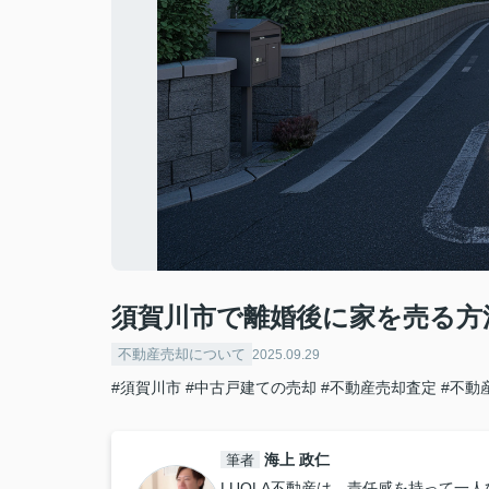
須賀川市で離婚後に家を売る方
不動産売却について
2025.09.29
#須賀川市
#中古戸建ての売却
#不動産売却査定
#不動
海上 政仁
筆者
LUQLA不動産は、責任感を持って一