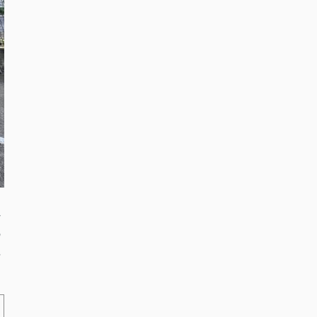
れ
の
や