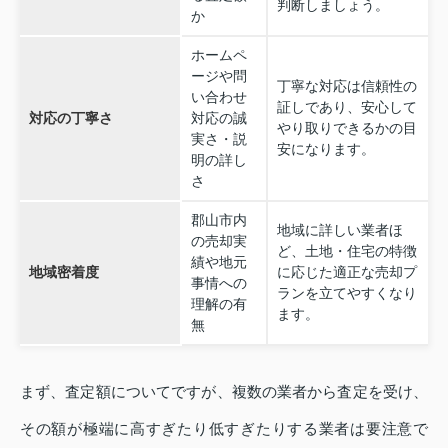
判断しましょう。
か
ホームペ
ージや問
丁寧な対応は信頼性の
い合わせ
証しであり、安心して
対応の丁寧さ
対応の誠
やり取りできるかの目
実さ・説
安になります。
明の詳し
さ
郡山市内
地域に詳しい業者ほ
の売却実
ど、土地・住宅の特徴
績や地元
地域密着度
に応じた適正な売却プ
事情への
ランを立てやすくなり
理解の有
ます。
無
まず、査定額についてですが、複数の業者から査定を受け、
その額が極端に高すぎたり低すぎたりする業者は要注意で