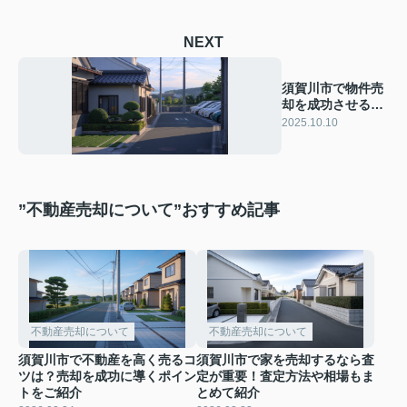
NEXT
須賀川市で物件売
却を成功させるに
は？相場や準備の
2025.10.10
コツも紹介
”不動産売却について”おすすめ記事
不動産売却について
不動産売却について
須賀川市で不動産を高く売るコ
須賀川市で家を売却するなら査
ツは？売却を成功に導くポイン
定が重要！査定方法や相場もま
トをご紹介
とめて紹介