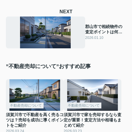
NEXT
郡山市で相続物件の
査定ポイントは何
か？基礎知識から売
2026.01.10
却準備までやさしく
解説
”不動産売却について”おすすめ記事
不動産売却について
不動産売却について
須賀川市で不動産を高く売るコ
須賀川市で家を売却するなら査
ツは？売却を成功に導くポイン
定が重要！査定方法や相場もま
トをご紹介
とめて紹介
2026.03.24
2026.03.23