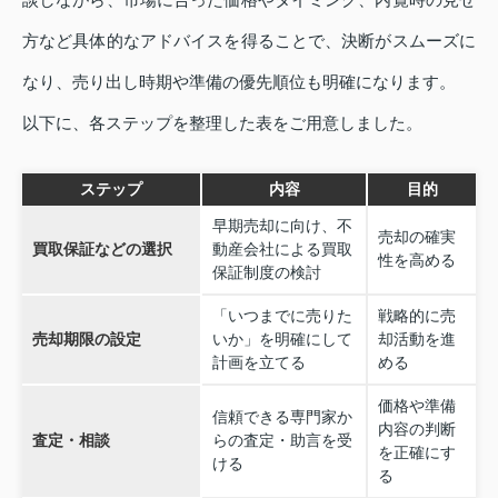
方など具体的なアドバイスを得ることで、決断がスムーズに
なり、売り出し時期や準備の優先順位も明確になります。
以下に、各ステップを整理した表をご用意しました。
ステップ
内容
目的
早期売却に向け、不
売却の確実
買取保証などの選択
動産会社による買取
性を高める
保証制度の検討
「いつまでに売りた
戦略的に売
売却期限の設定
いか」を明確にして
却活動を進
計画を立てる
める
価格や準備
信頼できる専門家か
内容の判断
査定・相談
らの査定・助言を受
を正確にす
ける
る