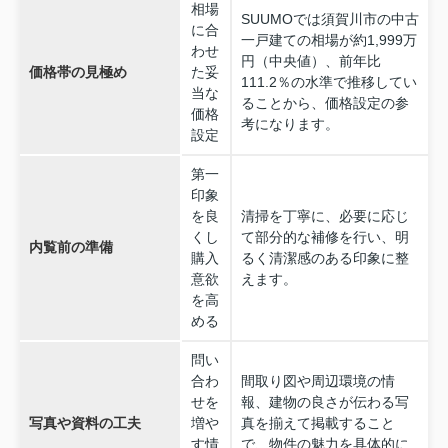
相場
SUUMOでは須賀川市の中古
に合
一戸建ての相場が約1,999万
わせ
円（中央値）、前年比
価格帯の見極め
た妥
111.2％の水準で推移してい
当な
ることから、価格設定の参
価格
考になります。
設定
第一
印象
を良
清掃を丁寧に、必要に応じ
くし
て部分的な補修を行い、明
内覧前の準備
購入
るく清潔感のある印象に整
意欲
えます。
を高
める
問い
合わ
間取り図や周辺環境の情
せを
報、建物の良さが伝わる写
写真や資料の工夫
増や
真を揃えて掲載すること
す情
で、物件の魅力を具体的に