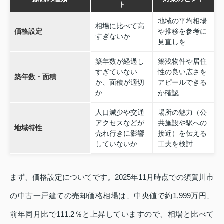
ト
地域の平均相場
相場に比べて高
価格設定
や推移を参考に
すぎないか
見直しを
築年数が経過し
築浅物件や居住
すぎていない
性の良い広さを
築年数・面積
か、面積が適切
アピールできる
か
か確認
人口減少や交通
場所の魅力（公
アクセスなどが
共施設や駅への
地域特性
売れ行きに影響
接近）を伝える
していないか
工夫を検討
まず、価格設定についてです。2025年11月時点での須賀川市
の中古一戸建ての売却価格相場は、中央値で約1,999万円、
前年同月比で111.2％と上昇していますので、相場と比べて