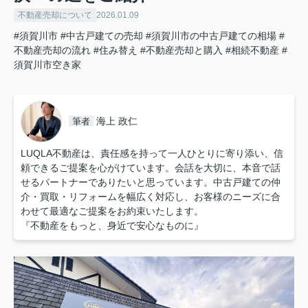
不動産売却について
2026.01.09
#須賀川市
#中古戸建ての売却
#須賀川市の中古戸建ての相場
#
不動産売却の流れ
#住み替え
#不動産売却と購入
#相続不動産
#
須賀川市空き家
海上 政仁
筆者
LUQLA不動産は、責任感を持って一人ひとりに寄り添い、信
頼できるご提案を心がけています。会話を大切に、本音で話
せるパートナーでありたいと思っています。中古戸建ての仲
介・買取・リフォームを幅広く対応し、お客様のニーズに合
わせて最適なご提案をお約束いたします。
『不動産をもっと、身近で安心なものに』