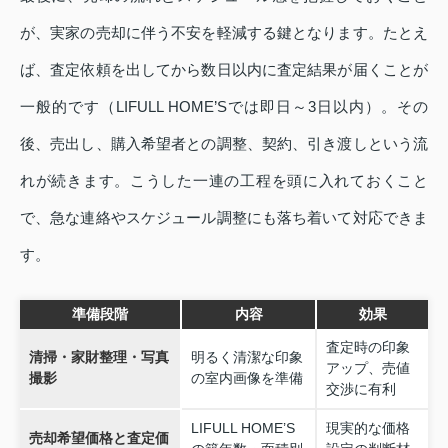
が、実家の売却に伴う不安を軽減する鍵となります。たとえ
ば、査定依頼を出してから数日以内に査定結果が届くことが
一般的です（LIFULL HOME’Sでは即日～3日以内）。その
後、売出し、購入希望者との調整、契約、引き渡しという流
れが続きます。こうした一連の工程を頭に入れておくこと
で、急な連絡やスケジュール調整にも落ち着いて対応できま
す。
準備段階
内容
効果
査定時の印象
清掃・家財整理・写真
明るく清潔な印象
アップ、売値
撮影
の室内画像を準備
交渉に有利
LIFULL HOME’S
現実的な価格
売却希望価格と査定価