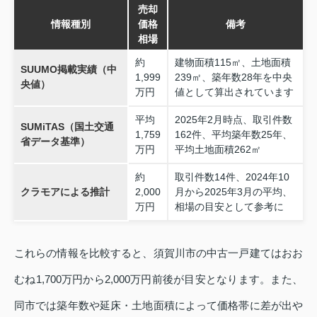
売却
情報種別
価格
備考
相場
約
建物面積115㎡、土地面積
SUUMO掲載実績（中
1,999
239㎡、築年数28年を中央
央値）
万円
値として算出されています
平均
2025年2月時点、取引件数
SUMiTAS（国土交通
1,759
162件、平均築年数25年、
省データ基準）
万円
平均土地面積262㎡
約
取引件数14件、2024年10
クラモアによる推計
2,000
月から2025年3月の平均、
万円
相場の目安として参考に
これらの情報を比較すると、須賀川市の中古一戸建てはおお
むね1,700万円から2,000万円前後が目安となります。また、
同市では築年数や延床・土地面積によって価格帯に差が出や