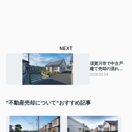
NEXT
須賀川市で中古戸
建て売却の流れ
は？査定から手続
2026.02.04
きの進め方も紹介
”不動産売却について”おすすめ記事