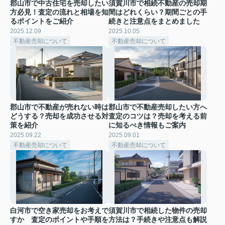
郡山市で中古住宅を売却したい
須賀川市で相続不動産の売却期
方必見！査定の流れと相場を知
間はどれくらい？期間ごとの手
るポイントをご紹介
続きと注意点をまとめました
2025.12.09
2025.10.05
不動産売却について
不動産売却について
郡山市で不動産が売れない時は
郡山市で不動産売却したい方へ
どうする？売却を成功させる対
査定のコツは？売却を考える前
策を紹介
に知るべき情報もご案内
2025.09.22
2025.09.01
不動産売却について
不動産売却について
白河市で空き家売却をお考えで
須賀川市で相続した物件の売却
すか 査定のポイントや手順を
方法は？手続きや注意点も解説