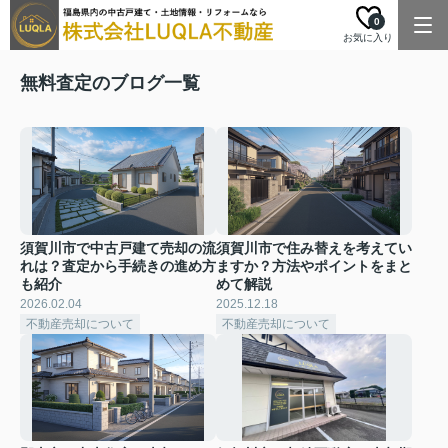
0
お気に入り
無料査定のブログ一覧
須賀川市で中古戸建て売却の流
須賀川市で住み替えを考えてい
れは？査定から手続きの進め方
ますか？方法やポイントをまと
も紹介
めて解説
2026.02.04
2025.12.18
不動産売却について
不動産売却について